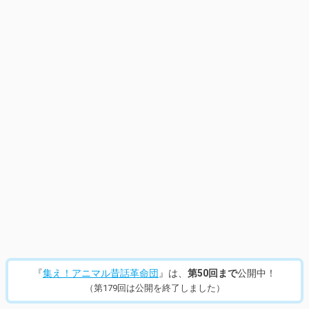
14
/
205
『
集え！アニマル昔話革命団
』は、
第50回まで
公開中！
（第179回は公開を終了しました）