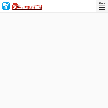
昔話研究会に所属する宇佐留（うさる）ちゃんは誰よりも
研究熱心。みんなでぬるい昔話に革命を起こすべく大奮
闘！概念をぶっ壊せ☆
『集え！アニマル昔話革命団 ２』
『集え！アニマル昔話革命団』コミック
ス2巻、好評発売中！