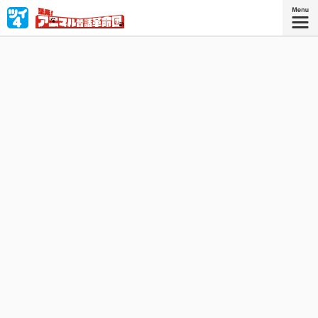
昔話研究会に所属する宇佐留（うさる）ちゃんは誰よりも
研究熱心。みんなでぬるい昔話に革命を起こすべく大奮
闘！概念をぶっ壊せ☆
『集え！アニマル昔話革命団 ２』
『集え！アニマル昔話革命団』コミック
ス2巻、好評発売中！