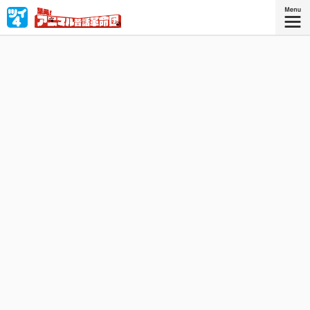
昔話研究会に所属する宇佐留（うさる）ちゃんは誰よりも
研究熱心。みんなでぬるい昔話に革命を起こすべく大奮
闘！概念をぶっ壊せ☆
『集え！アニマル昔話革命団 ２』
『集え！アニマル昔話革命団』コミック
ス2巻、好評発売中！