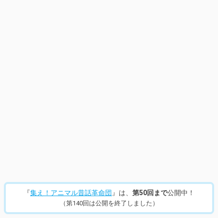
14
/
205
『
集え！アニマル昔話革命団
』は、
第50回まで
公開中！
（第140回は公開を終了しました）