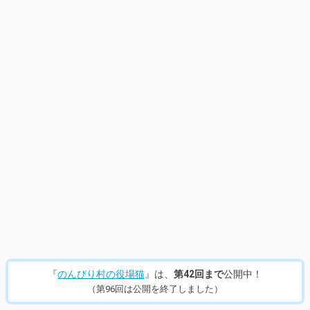
14
/
529
『
のんびり村の役場猫
』は、
第42回まで
公開中！
（第96回は公開を終了しました）