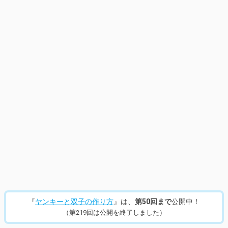
14
/
357
『
ヤンキーと双子の作り方
』は、
第50回まで
公開中！
（第219回は公開を終了しました）