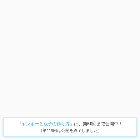
14
/
357
『
ヤンキーと双子の作り方
』は、
第50回まで
公開中！
（第119回は公開を終了しました）