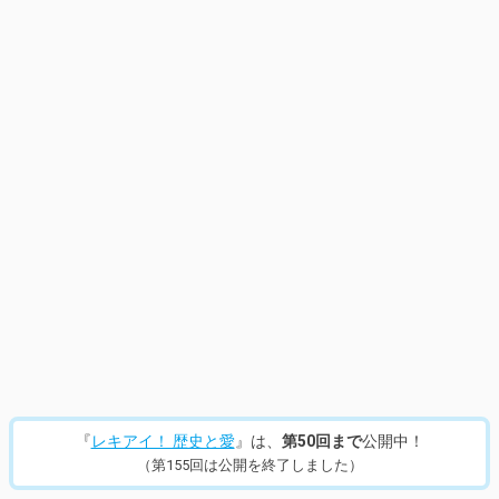
14
/
225
『
レキアイ！ 歴史と愛
』は、
第50回まで
公開中！
（第155回は公開を終了しました）