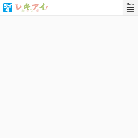
凡人には理解不能!? ゲーテ、ナイチンゲール、チャイコ
フスキー……、教科書には載せられない、歴史的奇才たちが
繰り広げたエキセントリック愛憎劇！
星海社COMICS
『レキアイ！ 歴史と愛 2』
コミックス2巻、好評発売中！