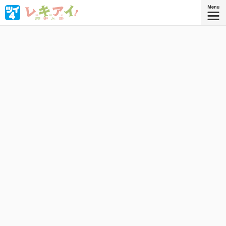
凡人には理解不能!? ゲーテ、ナイチンゲール、チャイコ
フスキー……、教科書には載せられない、歴史的奇才たちが
繰り広げたエキセントリック愛憎劇！
星海社COMICS
『レキアイ！ 歴史と愛 2』
コミックス2巻、好評発売中！