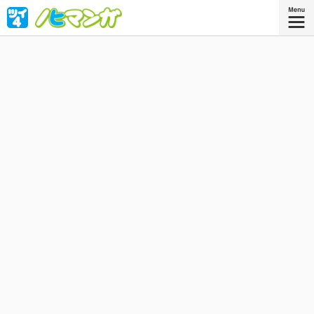
読めば今日が「〜の日」と楽しくわかる、365日毎日更新の
画期的“記念日”マンガ！
星海社COMICS
『ノヒマンガ 2』
好評発売中！