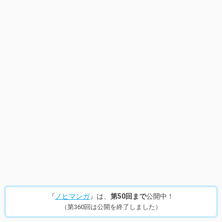
『
ノヒマンガ
』は、
第50回まで
公開中！
（第360回は公開を終了しました）