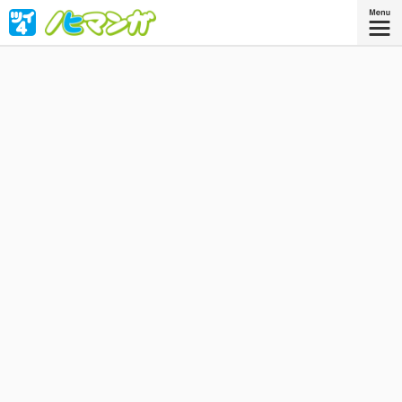
読めば今日が「〜の日」と楽しくわかる、365日毎日更新の
画期的“記念日”マンガ！
星海社COMICS
『ノヒマンガ 2』
好評発売中！