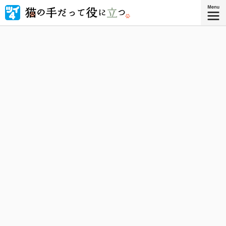
なでて吸えるクラスメイトに懐かれたい！！
『猫の手だって役に立つ 3』
『猫の手だって役に立つ』コミックス3
巻、好評発売中！