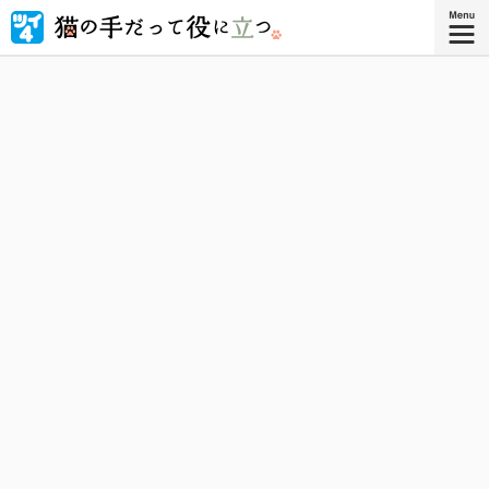
なでて吸えるクラスメイトに懐かれたい！！
『猫の手だって役に立つ 3』
『猫の手だって役に立つ』コミックス3
巻、好評発売中！