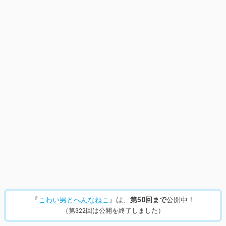
14
/
323
『
こわい男とへんなねこ
』は、
第50回まで
公開中！
（第322回は公開を終了しました）