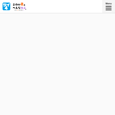
「ねこを飼いたい」「ワシ、どう…？」こわもてだけど心が
ピュアな兄ちゃん✕しゃべる（広島弁）へんなねこのハー
トフル（？）コメディ！
『こわい男とへんなねこ ３』
描き下ろしを加えたコミックス3巻、好
評発売中！