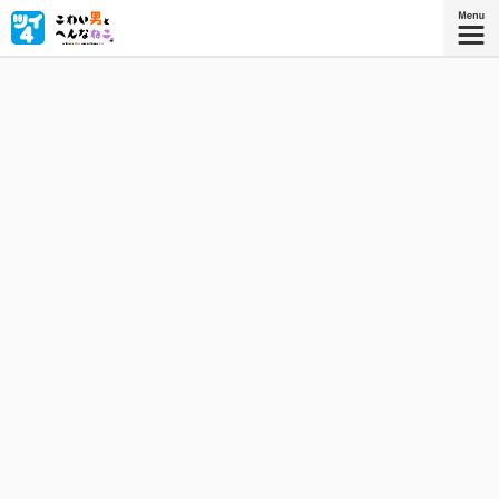
「ねこを飼いたい」「ワシ、どう…？」こわもてだけど心が
ピュアな兄ちゃん✕しゃべる（広島弁）へんなねこのハー
トフル（？）コメディ！
『こわい男とへんなねこ ３』
描き下ろしを加えたコミックス3巻、好
評発売中！