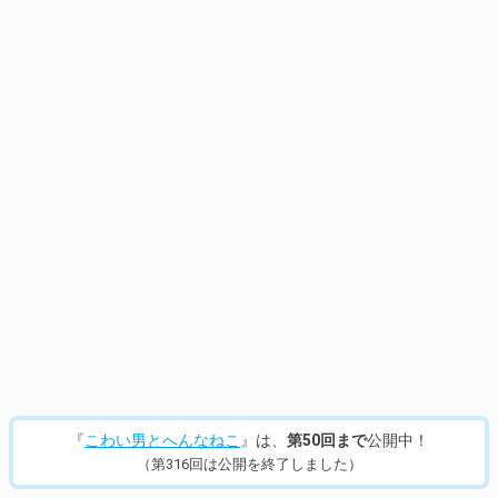
14
/
323
『
こわい男とへんなねこ
』は、
第50回まで
公開中！
（第316回は公開を終了しました）