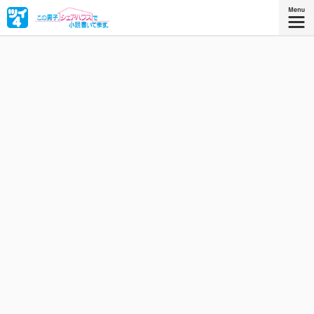
中堅ミステリ作家・銀山町（かなやままち）は作家として
の新ジャンル開拓のため、編集者・刎上貢（はねじょうみ
つぎ）に「恋愛小説」を書くことを命じられる。32歳・恋
愛経験ゼロの町が小説を書くために刎上が用意した舞台は
シェアハウス！ 小説を書くために、シェアハウスで恋愛を
学ぼう！