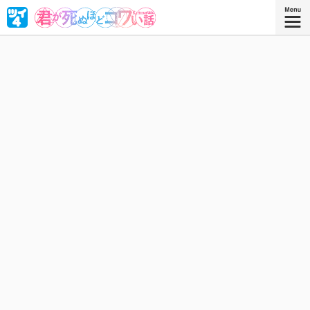
あまりの怖さに、聞く者の命を奪う怪談「牛の首」。その
内容を知った牡丹先輩は死んだ……はずなのに、いつもの部
室にいる!? 怪談と先輩の秘密に迫るホラーラブコメ！
スズキダイチ
作者：
スズキダイチ
を