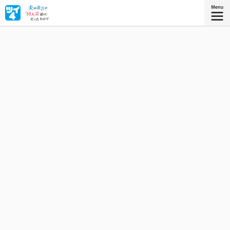
夫の遺言と3人の子どもたちの後押しで35年ぶりに同人誌を
描くことに。ときめきと愛を込めて、アナログで同人誌を
つくる日々が再びはじまります。
『夫の遺言が「同人誌描け」だっ
たもので ３』