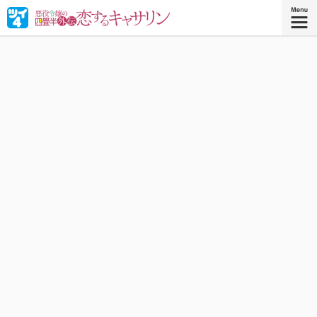
連載１年で累計160万いいね突破の話題作『悪役令嬢の四畳
半』公式外伝！騎士団長の息子ダンと、その婚約者キャサ
リンがただひたすら甘くイチャつく至福の物語！
岡野く仔
原作：
岡野く仔・炉月
を