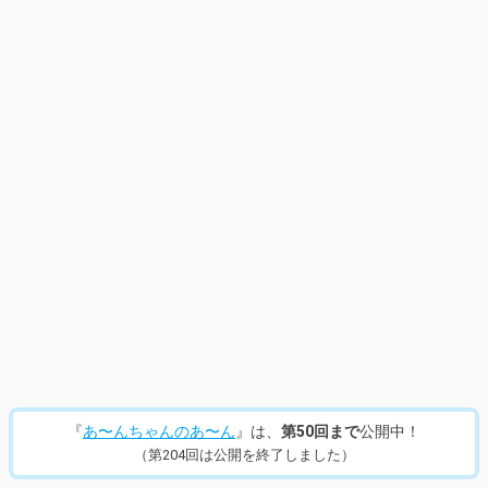
14
/
328
『
あ〜んちゃんのあ〜ん
』は、
第50回まで
公開中！
（第204回は公開を終了しました）