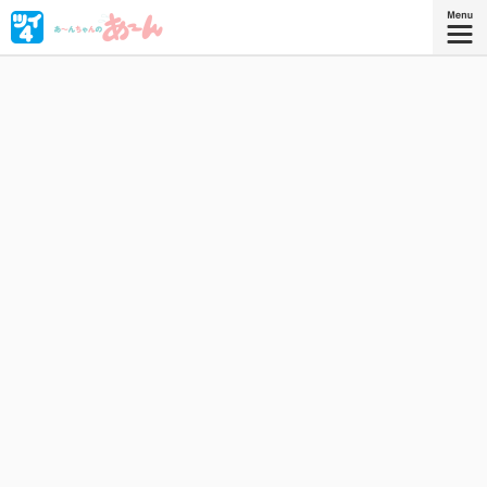
ちょっと残念な女の子あ〜んちゃんが「あ〜ん」と言うだ
けのおはなしです。あ〜んちゃんの「あ〜ん」は、喜怒哀
楽すべてを表せるとっても便利な言葉です。
星海社COMICS
『あ〜んちゃんのあ〜ん 3』
描き下ろしを加えたコミックス3巻、好