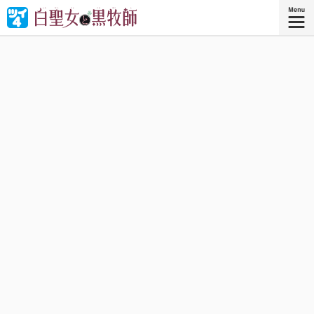
タイアップ作品
株式会社講談社
可愛いけどだらけグセのある聖女さまと、過保護で料理上
手で鈍感な牧師さまが、ファンタジー世界で繰り広げる”無
自覚いちゃラブコメディ”!!
『白聖女と黒牧師（3）』
講談社コミックス月刊マガジン『白聖女