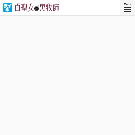
タイアップ作品
株式会社講談社
可愛いけどだらけグセのある聖女さまと、過保護で料理上
手で鈍感な牧師さまが、ファンタジー世界で繰り広げる”無
自覚いちゃラブコメディ”!!
『白聖女と黒牧師（3）』
講談社コミックス月刊マガジン『白聖女