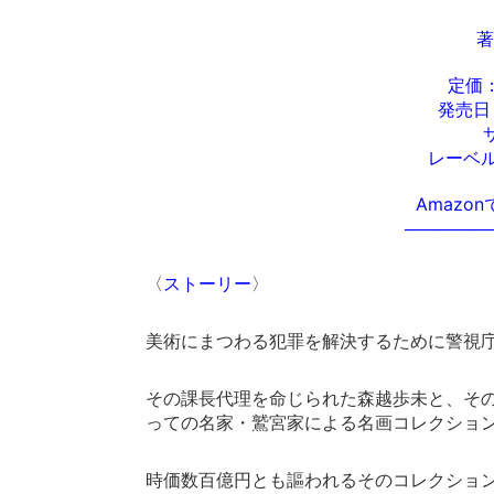
著
定価：
発売日
レーベル
Amazo
───────
〈
ストーリー
〉
美術にまつわる犯罪を解決するために警視
その課長代理を命じられた森越歩未と、そ
っての名家・鷲宮家による名画コレクショ
時価数百億円とも謳われるそのコレクショ