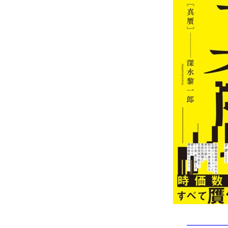
───────