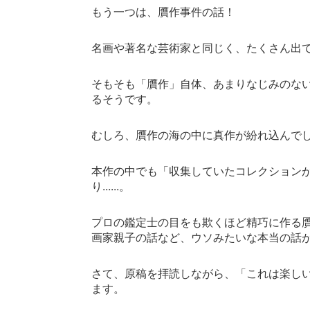
もう一つは、贋作事件の話！
名画や著名な芸術家と同じく、たくさん出
そもそも「贋作」自体、あまりなじみのな
るそうです。
むしろ、贋作の海の中に真作が紛れ込んで
本作の中でも「収集していたコレクション
り
......
。
プロの鑑定士の目をも欺くほど精巧に作る
画家親子の話など、ウソみたいな本当の話
さて、原稿を拝読しながら、「これは楽し
ます。