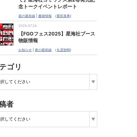
念トークイベントレポート
昼の最前線
|
書籍情報
（
栗田真希
)
2025.07.24
【FGOフェス2025】星海社ブース
物販情報
お知らせ
|
夜の最前線
（
丸茂智晴
)
テゴリ
稿者