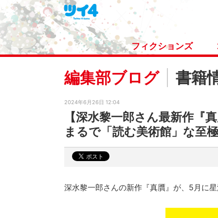
フィクションズ
編集部ブログ
書籍
2024年6月26日 12:04
【深水黎一郎さん最新作『
まるで「読む美術館」な至
深水黎一郎さんの新作『真贋』が、
5
月に星