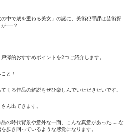
絵の中で歳を重ねる美女」の謎に、美術犯罪課は芸術探
が──
？
、戸澤的おすすめポイントを
2
つご紹介します。
ること！
出てくる作品の解説をぜひ楽しんでいただきたいです。
くさん出てきます。
作品の時代背景や意外な一面、こんな真意があった
......
な
館を歩き回っているような感覚になります。