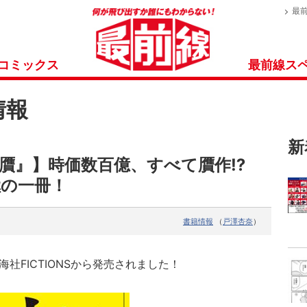
最
コミックス
最前線ス
情報
新
真贋』】時価数百億、すべて贋作⁉
極の一冊！
書籍情報
（
戸澤杏奈
）
海社
FICTIONS
から発売されました！