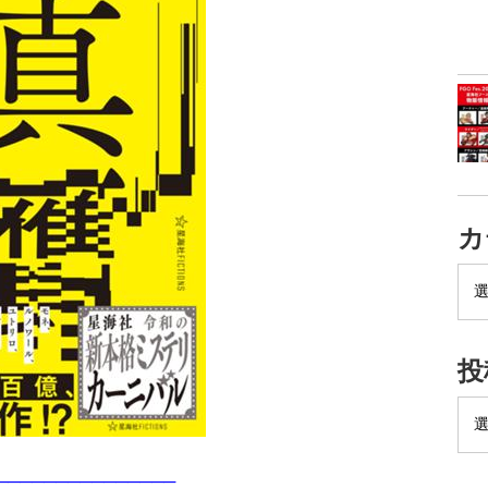
カ
投
───────────────