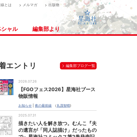
前線とは
メルマガ
出版物
ペシャル
編集部より
着エントリ
編集部ブログ一覧
2026.07.26
【FGOフェス2026】星海社ブース
物販情報
お知らせ
|
夜の最前線
（
丸茂智晴
)
2025.07.31
描きたい人を解き放つ。むんこ『夫
の遺言が「同人誌描け」だったもの
で』星海社コミックス第2巻発売記