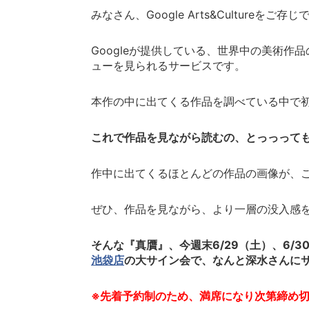
みなさん、
Google Arts&Culture
をご存じ
Google
が提供している、世界中の美術作品
ューを見られるサービスです。
本作の中に出てくる作品を調べている中で
これで作品を見ながら読むの、とっっって
作中に出てくるほとんどの作品の画像が、
ぜひ、作品を見ながら、より一層の没入感
そんな『真贋』、今週末
6/29
（土）、
6/3
池袋店
の大サイン会で、なんと深水さんに
※
先着予約制のため、満席になり次第締め