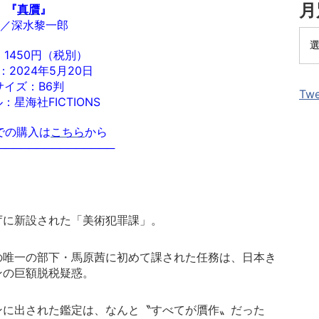
月
『
真贋
』
／深水黎一郎
1450円（税別）
：2024年5月20日
サイズ：B6判
Twe
：星海社FICTIONS
nでの購入は
こちら
から
───────────────
庁に新設された「美術犯罪課」。
の唯一の部下・馬原茜に初めて課された任務は、日本き
ンの巨額脱税疑惑。
ンに出された鑑定は、なんと〝すべてが贋作〟だった