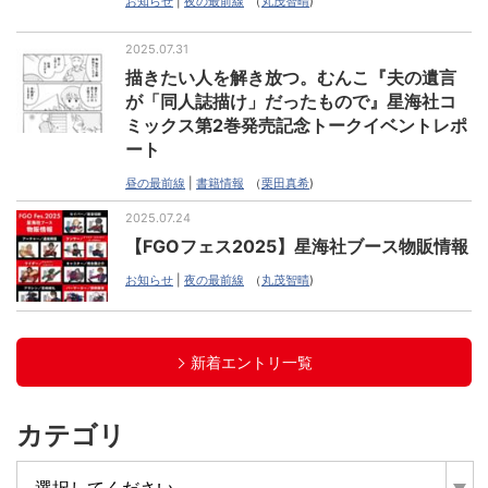
お知らせ
|
夜の最前線
（
丸茂智晴
)
2025.07.31
描きたい人を解き放つ。むんこ『夫の遺言
が「同人誌描け」だったもので』星海社コ
ミックス第2巻発売記念トークイベントレポ
ート
昼の最前線
|
書籍情報
（
栗田真希
)
2025.07.24
【FGOフェス2025】星海社ブース物販情報
お知らせ
|
夜の最前線
（
丸茂智晴
)
新着エントリ一覧
カテゴリ