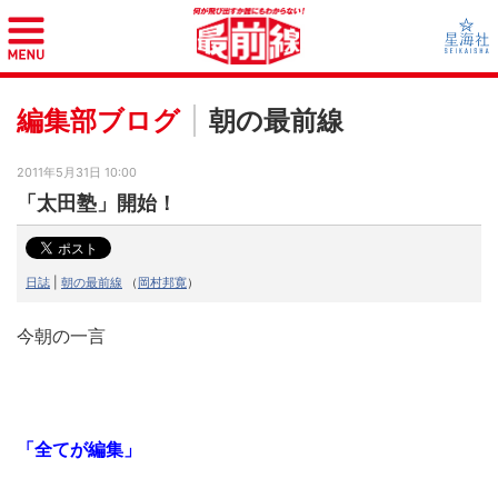
編集部ブログ
朝の最前線
2011年5月31日 10:00
「太田塾」開始！
日誌
|
朝の最前線
（
岡村邦寛
）
今朝の一言
「全てが編集」