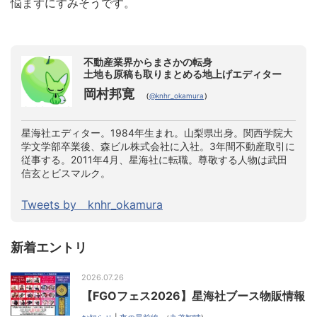
悩まずにすみそうです。
不動産業界からまさかの転身
土地も原稿も取りまとめる地上げエディター
岡村邦寛
（
@knhr_okamura
）
星海社エディター。1984年生まれ。山梨県出身。関西学院大
学文学部卒業後、森ビル株式会社に入社。3年間不動産取引に
従事する。2011年4月、星海社に転職。尊敬する人物は武田
信玄とビスマルク。
Tweets by knhr_okamura
新着エントリ
2026.07.26
【FGOフェス2026】星海社ブース物販情報