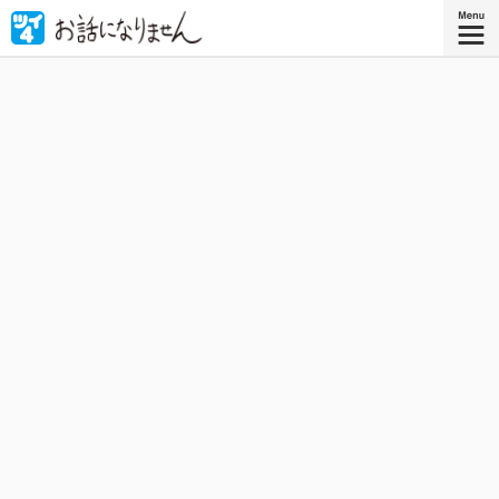
これ読んだら、寝ろ。
星海社COMICS
『お話になりません ３』
好評発売中！