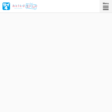
主人公・花村星太朗は、自称カリスマＰの姉・小梅の策略
により、新人ネットアイドル「ＫｉｒａＬｙ☆」としてデ
ビューすることになってしまった！ めざせ、生放送界の
一番星☆ミ
絢川三
作者：