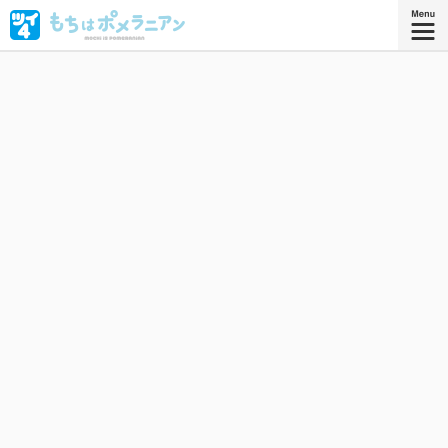
もちはポメラニアン。友だちのしらたまちゃんと過ごす、
まったりだらだらした毎日をおとどけしまーす。
星海社COMICS
『もちはポメラニアン』
描き下ろしを加えたコミックス1巻、発
売中！