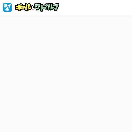
超ポジテ
た！ 邪神