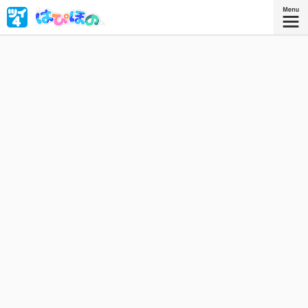
イルカトレーナーに憧れ、念願の水族館に就職した新卒・
佐藤ほのか。でも、担当はまさかの“アシカ”⁉︎
栗原陽平＆パッパポルペン
作者：
栗原陽平＆パッパポルペン
を
Twitterでフォローする