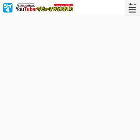
タイアップ作品
株式会社スクウェア・エニックス
アイドルグループ「DOLLS」所属の “ダラドル（ダラけるア
イドル）”ヤマダ。ある日スクウェア・エニックス社長の無
茶振りで、YouTuberデビューしてしまう!? スクウェア・
エニックスが贈る美少女タップアクションRPG「プロジェ
クト東京ドールズ」タイアップマンガ！ 「ヤル気ないけ
ど、チャンネル登録者数100万人目指してるっす」