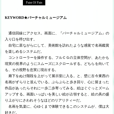
Paint Of Pain
KEYWORD★バーチャルミュージアム
通信回線にアクセス。画面に、『バーチャルミュージアム』の
入り口を呼び出す。
自宅に居ながらにして、美術館を訪れたような感覚で名画鑑賞
を楽しめるシステムだ。
コントローラーを操作する。フルＣＧの立体空間が、あたかも
現実の視界のようにスムーズにスクロールする。どちらを向いて
も、その視野を忠実に現出する。
廊下をぬけ階段を上がって展示室に入る。と、壁に古今東西の
名画がずらりと並んでいる。ぶらぶらと歩き回り、心に留まった
作品があったらそれに一歩二歩寄ってみる。絵はぐぐっとズーム
アップする。画面いっぱいを美しい絵が占領すると、絵の具の盛
り上がりにさわれそうなほどのリアリティーだ。
名画を気楽に、心ゆくまで体験できるこのシステムが、僕は大
好きだ。