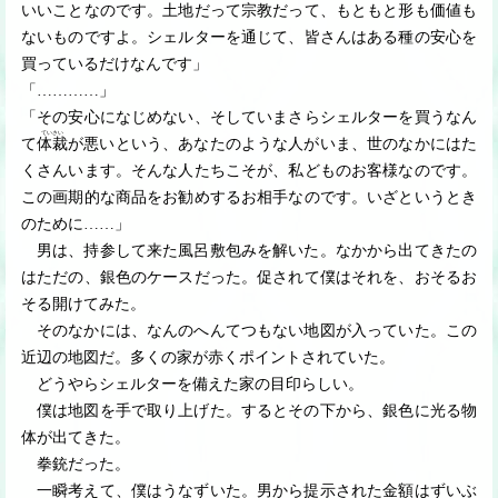
いいことなのです。土地だって宗教だって、もともと形も価値も
ないものですよ。シェルターを通じて、皆さんはある種の安心を
買っているだけなんです」
「
…
…
…
…
」
「その安心になじめない、そしていまさらシェルターを買うなん
ていさい
て
体裁
が悪いという、あなたのような人がいま、世のなかにはた
くさんいます。そんな人たちこそが、私どものお客様なのです。
この画期的な商品をお勧めするお相手なのです。いざというとき
のために
…
…
」
男は、持参して来た風呂敷包みを解いた。なかから出てきたの
はただの、銀色のケースだった。促されて僕はそれを、おそるお
そる開けてみた。
そのなかには、なんのへんてつもない地図が入っていた。この
近辺の地図だ。多くの家が赤くポイントされていた。
どうやらシェルターを備えた家の目印らしい。
僕は地図を手で取り上げた。するとその下から、銀色に光る物
体が出てきた。
拳銃だった。
一瞬考えて、僕はうなずいた。男から提示された金額はずいぶ