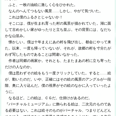
ふと、一枚の油絵に激しく心をひかれた。
なんのへんてつもない風景
…
…
しかし、やがて気づいた。
これは僕のふるさとじゃないか！
そこには、僕が生まれ育った村の風景が描かれていた。湖に面
して古めかしい家がゆったりと立ち並ぶ。その背景には、なだら
かな山並み。
懐かしい。僕は十年まえにあの村を飛び出し、都会にやって来
た。以来、一度も帰っていないが、それが、故郷の村を寸分たが
わず写したものであることは間違いなかった。
作者は同郷の画家か。それとも、たまたまあの村に立ち寄った
だけの人なのか。
僕は思わずその絵をもう一度クリックしていた。すると
…
…
絵
が、動いたのだ。いや、正確にはその絵の風景のアングルが一段
階、奥に入り込んだ。僕の視界がその絵のなかに入っていったよ
うに。
なるほど。この絵は、ＣＧだ。仕掛けがあるのだ。
『バーチャルミュージアム』に飾られる絵は、二次元のものであ
る必要はない。これは絵そのものがバーチャル、つまりどんどん