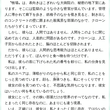
〝牧場〟は、表向きはこぎれいな大病院の、秘密の地下室にあ
ります。そこには監獄のような小さな密室が並んでいます。管理
人に導かれて廊下を歩き、鉄格子のなかを覗き見ると、剝き出し
のコンクリートの壁に囲まれた殺風景な部屋のなかで、クローン
たちがうずくまっています。
しかし、彼らは、人間ではありません。人間をこのように閉じ
込めておくのは、人道的に問題があるのです。クローンは、人工
子宮から出されたときに、脳のほとんどを切除されます。
だから、彼らには、人間的な思考能力はほとんどありません。
ただうずくまって、ぼんやりと食べ物を待つだけです。
私は、彼らの首に下げられた札の番号を頼りに、私の分身を見
つけ出します。
私のスペアは、薄暗がりのなかから私と同じ目で、私のことを
からだ
じっと見つめています。顔も、
身体
つきも、私にそっくりです！
彼女の目を見つめていると、不思議な気持ちになります。彼女
はいったい何を考えているのでしょう。
彼女にとって、その狭い部屋だけが世界のすべてなのです。私
とまったく同じ存在なのに、あまりにも違う境遇。
いえ、正確には、彼女は、私とまったく同じ存在、ではないの