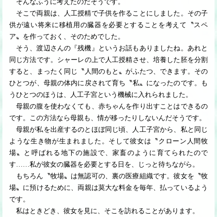
そんなふうに考えたのだそうです。
そこで両親は、人工授精で子供を作ることにしました。その子
供が遠い将来に移植用の臓器を必要とすることを考えて〝スペ
ア〟を作っておく、そのためでした。
そう、渡辺さんの『残機』というお話もありましたね。あれと
同じ方法です。シャーレの上で人工授精させ、培養した胚を分割
すると、まったく同じ〝人間のもと〟がふたつ、できます。その
ひとつが、母親の体内に戻されて育ち〝私〟になったのです。も
うひとつのほうは、人工子宮という機械に入れられました。
母親の腹を使わなくても、赤ちゃんを作り出すことはできるの
です。この方法なら母親も、情が移ったりしないんだそうです。
母親が私を出産するのとほぼ同じ頃、人工子宮から、私と同じ
ような生き物が生まれました。そして彼女は〝クローン人間牧
場〟と呼ばれる地下の施設で、家畜のように育てられたので
す
…
…
私が彼女の臓器を必要とする日を、じっと待ちながら。
もちろん〝牧場〟は無認可の、裏の医療組織です。彼女を〝牧
場〟に預けるために、両親は莫大な料金を毎年、払っているよう
です。
私はときどき、彼女を見に、そこを訪れることがあります。