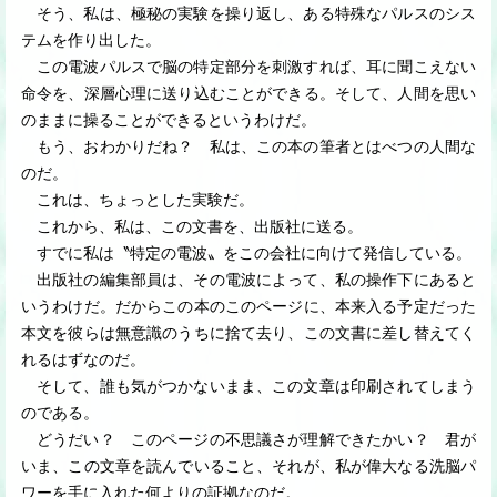
そう、私は、極秘の実験を操り返し、ある特殊なパルスのシス
テムを作り出した。
この電波パルスで脳の特定部分を刺激すれば、耳に聞こえない
命令を、深層心理に送り込むことができる。そして、人間を思い
のままに操ることができるというわけだ。
もう、おわかりだね？ 私は、この本の筆者とはべつの人間な
のだ。
これは、ちょっとした実験だ。
これから、私は、この文書を、出版社に送る。
すでに私は〝特定の電波〟をこの会社に向けて発信している。
出版社の編集部員は、その電波によって、私の操作下にあると
いうわけだ。だからこの本のこのページに、本来入る予定だった
本文を彼らは無意識のうちに捨て去り、この文書に差し替えてく
れるはずなのだ。
そして、誰も気がつかないまま、この文章は印刷されてしまう
のである。
どうだい？ このページの不思議さが理解できたかい？ 君が
いま、この文章を読んでいること、それが、私が偉大なる洗脳パ
ワーを手に入れた何よりの証拠なのだ。