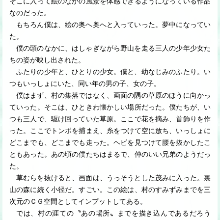
そこに入って絵のなかの風景を体感できるようになっている作品
なのだった。
もちろん僕は、絵の奥へ奥へと入っていった。夢中になってい
た。
僕の頭のなかに、はしゃぎながら野山を走る三人の少年少女た
ちの姿が映し出された。
ふたりの少年と、ひとりの少女。僕と、幼なじみのふたり。い
つもいっしょにいた、同い年の男の子、女の子。
僕はまず、村の集落ではなく、画面の隅の草原のほうに向かっ
ていった。そこは、ひときわ懐かしい場所だった。僕たちが、い
つも三人で、駆け回っていた草原。ここで花を摘み、首飾りを作
った。ここでトンボを捕まえ、糸をつけて空に放ち、いっしょに
どこまでも、どこまでも走った。ヘビを見つけて腰を抜かしたこ
ともあった。あの頃の僕たちはまるで、仲のいい兄弟のようだっ
た。
草むらを抜けると、画面は、うっそうとした茂みに入った。裏
山の森に続く小径だ。すごい。この絵は、村のすみずみまでを三
次元のＣＧ空間としてインプットしてある。
では、村の涯ての〝あの場所〟までを描き込んであるだろう