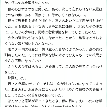
か。僕はそれを知りたかった。
うず
僕の心はずきずきと
疼
いた。あの、決して忘れられない風景は
その森の奥にある。僕はそこに行かなくてはならない。
揃って思春期を迎えた頃から、三人のあいだに問題が持ち上が
った。目も覚めるような美しさを次第に発揮しはじめたその少女
に、ふたりの少年は、同時に恋愛感情を持ってしまったのだ。
少女の気持ちがはっきりしなかったことから、亀裂はどうしよ
うもないほど深いものとなった。
モニター内の視界は、切り立った岩壁にぶつかった。森の奥に
到着したのだ。そこには巨大な杉の木がそびえ立ち、その根元が
小さな広場になっていた。
ふたりの少年はある日、意を決して、この森の奥で待ち合わせ
をした。
決闘だった。
若さと熱情のせいで、それは、命がけのものになってしまっ
た。血まみれ、泥まみれになったふたりはやがて最後の力を振り
しぼってたがいの首を絞め合っていた。
ぼんやりと意識が戻ってきたとき、僕の目のまえにいたのは親
友ではなかった。冷たくなりかけた死体だったのだ。