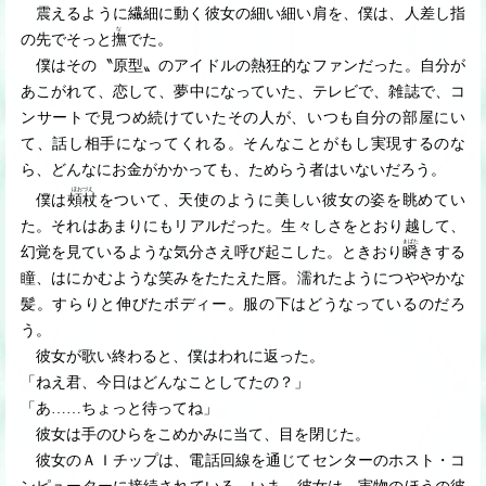
震えるように繊細に動く彼女の細い細い肩を、僕は、人差し指
な
の先でそっと
撫
でた。
僕はその〝原型〟のアイドルの熱狂的なファンだった。自分が
あこがれて、恋して、夢中になっていた、テレビで、雑誌で、コ
ンサートで見つめ続けていたその人が、いつも自分の部屋にい
て、話し相手になってくれる。そんなことがもし実現するのな
ら、どんなにお金がかかっても、ためらう者はいないだろう。
ほおづえ
僕は
頰杖
をついて、天使のように美しい彼女の姿を眺めてい
た。それはあまりにもリアルだった。生々しさをとおり越して、
まばた
幻覚を見ているような気分さえ呼び起こした。ときおり
瞬
きする
瞳、はにかむような笑みをたたえた唇。濡れたようにつややかな
髪。すらりと伸びたボディー。服の下はどうなっているのだろ
う。
彼女が歌い終わると、僕はわれに返った。
「ねえ君、今日はどんなことしてたの？」
「あ
…
…
ちょっと待ってね」
彼女は手のひらをこめかみに当て、目を閉じた。
彼女のＡＩチップは、電話回線を通じてセンターのホスト・コ