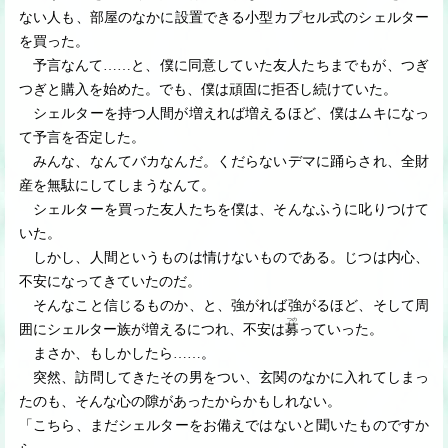
ない人も、部屋のなかに設置できる小型カプセル式のシェルター
を買った。
予言なんて
…
…
と、僕に同意していた友人たちまでもが、つぎ
つぎと購入を始めた。でも、僕は頑固に拒否し続けていた。
シェルターを持つ人間が増えれば増えるほど、僕はムキになっ
て予言を否定した。
みんな、なんてバカなんだ。くだらないデマに踊らされ、全財
産を無駄にしてしまうなんて。
シェルターを買った友人たちを僕は、そんなふうに叱りつけて
いた。
しかし、人間というものは情けないものである。じつは内心、
不安になってきていたのだ。
そんなこと信じるものか、と、強がれば強がるほど、そして周
つの
囲にシェルター族が増えるにつれ、不安は
募
っていった。
まさか、もしかしたら
…
…
。
突然、訪問してきたその男をつい、玄関のなかに入れてしまっ
たのも、そんな心の隙があったからかもしれない。
「こちら、まだシェルターをお備えではないと聞いたものですか