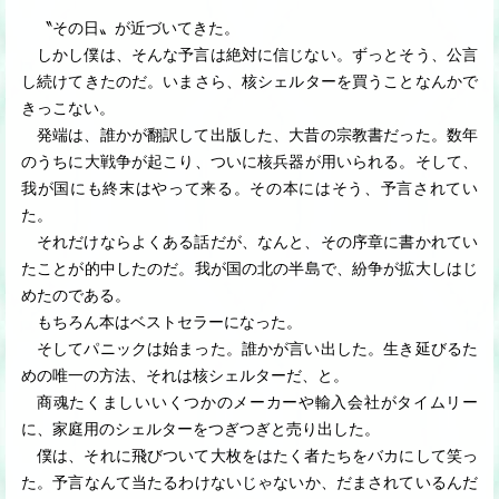
〝その日〟が近づいてきた。
しかし僕は、そんな予言は絶対に信じない。ずっとそう、公言
し続けてきたのだ。いまさら、核シェルターを買うことなんかで
きっこない。
発端は、誰かが翻訳して出版した、大昔の宗教書だった。数年
のうちに大戦争が起こり、ついに核兵器が用いられる。そして、
我が国にも終末はやって来る。その本にはそう、予言されてい
た。
それだけならよくある話だが、なんと、その序章に書かれてい
たことが的中したのだ。我が国の北の半島で、紛争が拡大しはじ
めたのである。
もちろん本はベストセラーになった。
そしてパニックは始まった。誰かが言い出した。生き延びるた
めの唯一の方法、それは核シェルターだ、と。
商魂たくましいいくつかのメーカーや輸入会社がタイムリー
に、家庭用のシェルターをつぎつぎと売り出した。
僕は、それに飛びついて大枚をはたく者たちをバカにして笑っ
た。予言なんて当たるわけないじゃないか、だまされているんだ