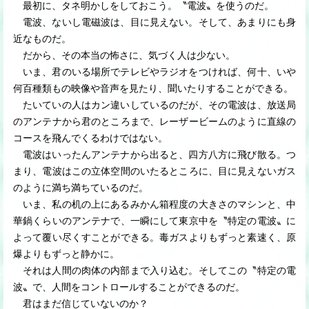
最初に、タネ明かしをしておこう。〝電波〟を使うのだ。
電波、ないし電磁波は、目に見えない。そして、あまりにも身
近なものだ。
だから、その本当の怖さに、気づく人は少ない。
いま、君のいる場所でテレビやラジオをつければ、何十、いや
何百種類もの映像や音声を見たり、聞いたりすることができる。
たいていの人はカン違いしているのだが、その電波は、放送局
のアンテナから君のところまで、レーザービームのように直線の
コースを飛んでくるわけではない。
電波はいったんアンテナから出ると、四方八方に飛び散る。つ
まり、電波はこの立体空間のいたるところに、目に見えないガス
のように満ち満ちているのだ。
いま、私の机の上にあるみかん箱程度の大きさのマシンと、中
華鍋くらいのアンテナで、一瞬にして東京中を〝特定の電波〟に
よって覆い尽くすことができる。毒ガスよりもずっと素速く、原
爆よりもずっと静かに。
それは人間の肉体の内部まで入り込む。そしてこの〝特定の電
波〟で、人間をコントロールすることができるのだ。
君はまだ信じていないのか？