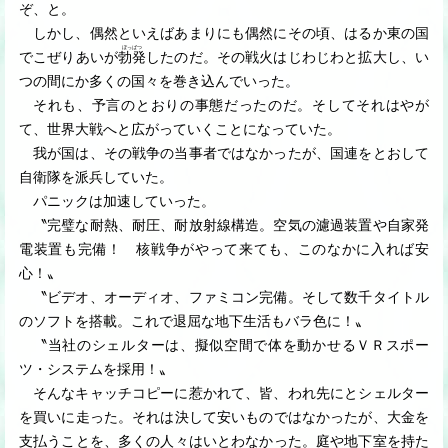
ぞ、と。
しかし、偶然といえばあまりにも偶然にその頃、はるか東の国
ぼっぱつ
でこぜりあいが
勃発
したのだ。その戦火はじわじわと拡大し、い
つの間にか多くの国々を巻き込んでいった。
それも、予言のとおりの事態だったのだ。そしてそれはやが
て、世界大戦へと広がっていくことになっていた。
我が国は、その戦争の当事者ではなかったが、国連をとおして
自衛隊を派兵していた。
パニックは加速していった。
〝完璧な耐熱、耐圧、耐放射線構造。空気の濾過装置や自家発
電装置も完備！ 核戦争がやって来ても、このなかに入れば安
心！〟
〝ビデオ、オーディオ、ファミコン完備。そして数千タイトル
のソフトを搭載。これで退屈な地下生活もバラ色に！〟
〝当社のシェルターは、擬似空間で体を動かせるＶＲスポー
ツ・システムを採用！〟
そんなキャッチコピーに惹かれて、皆、われ先にとシェルター
を買いに走った。それは決して安いものではなかったが、大金を
支払うことを、多くの人々はいとわなかった。庭や地下室を持た