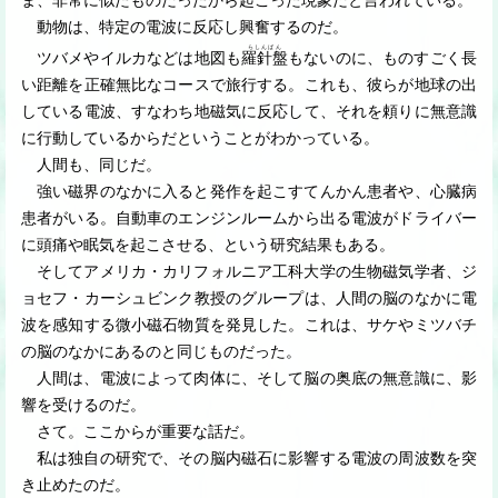
ま、非常に似たものだったから起こった現象だと言われている。
動物は、特定の電波に反応し興奮するのだ。
らしんばん
ツバメやイルカなどは地図も
羅針盤
もないのに、ものすごく長
い距離を正確無比なコースで旅行する。これも、彼らが地球の出
している電波、すなわち地磁気に反応して、それを頼りに無意識
に行動しているからだということがわかっている。
人間も、同じだ。
強い磁界のなかに入ると発作を起こすてんかん患者や、心臓病
患者がいる。自動車のエンジンルームから出る電波がドライバー
に頭痛や眠気を起こさせる、という研究結果もある。
そしてアメリカ・カリフォルニア工科大学の生物磁気学者、ジ
ョセフ・カーシュビンク教授のグループは、人間の脳のなかに電
波を感知する微小磁石物質を発見した。これは、サケやミツバチ
の脳のなかにあるのと同じものだった。
人間は、電波によって肉体に、そして脳の奥底の無意識に、影
響を受けるのだ。
さて。ここからが重要な話だ。
私は独自の研究で、その脳内磁石に影響する電波の周波数を突
き止めたのだ。