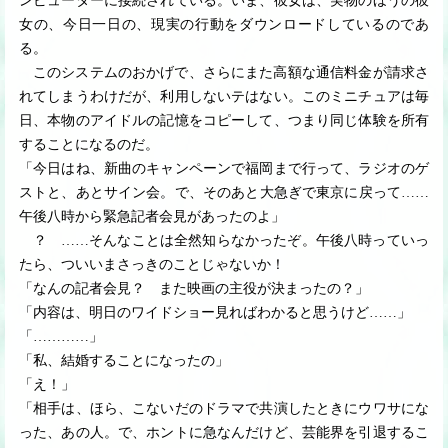
ンピューターに接続されている。いま、彼女は、実物のほうの彼
女の、今日一日の、現実の行動をダウンロードしているのであ
る。
このシステムのおかげで、さらにまた高額な通信料金が請求さ
れてしまうわけだが、利用しないテはない。このミニチュアは毎
日、本物のアイドルの記憶をコピーして、つまり同じ体験を所有
することになるのだ。
「今日はね、新曲のキャンペーンで福岡まで行って、ラジオのゲ
ストと、あとサイン会。で、そのあと大急ぎで東京に戻って
…
…
午後八時から緊急記者会見があったのよ」
？
…
…
そんなことは全然知らなかったぞ。午後八時っていっ
たら、ついいまさっきのことじゃないか！
「なんの記者会見？ また映画の主役が決まったの？」
「内容は、明日のワイドショー見ればわかると思うけど
…
…
」
「
…
…
…
…
」
「私、結婚することになったの」
「え！」
「相手は、ほら、こないだのドラマで共演したときにウワサにな
った、あの人。で、ホントに急なんだけど、芸能界を引退するこ