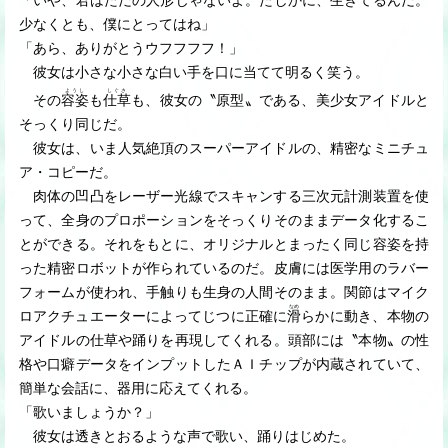
「いや、君はただの人形じゃないよ。たしかに、生きてるんだ。
少なくとも、僕にとってはね」
「あら、ありがとうウフフフフ！」
彼女は小さな小さな白い手を口に当てて明るく笑う。
ようし
しぐさ
その
容姿
も
仕草
も、彼女の〝原型〟である、美少女アイドルと
そっくり同じだ。
彼女は、いま人気絶頂のスーパーアイドルの、精密なミニチュ
ア・コピーだ。
肉体の凹凸をレーザー光線でスキャンする三次元計測装置を使
って、全身のプロポーションをそっくりそのままデータ化するこ
とができる。それをもとに、オリジナルとまったく同じ容姿を持
った精密ロボットが作られているのだ。皮膚には医学用のラバー
フォームが使われ、手触りも生身の人間そのまま。関節はマイク
なめ
ロアクチュエーターによってじつに正確に
滑
らかに動き、本物の
アイドルの仕草や踊りを再現してくれる。頭部には〝本物〟の性
格や口癖データをインプットしたＡＩチップが内蔵されていて、
簡単な会話に、器用に応えてくれる。
「歌いましょうか？」
彼女は透きとおるような声で歌い、踊りはじめた。