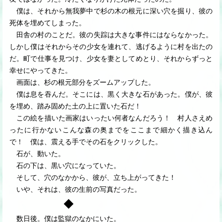
僕は、それから無我夢中で杉の木の根元に深い穴を掘り、彼の
死体を埋めてしまった。
田舎の村のことだ。彼の失踪は大きな事件にはならなかった。
しかし僕はそれからその少女を連れて、逃げるように村を出たの
だ。町で仕事を見つけ、少女を妻としてめとり、それからずっと
幸せにやってきた。
画面は、杉の根元部分をズームアップした。
僕は息を吞んだ。そこには、黒く大きな石があった。僕が、彼
を埋め、踏み固めた土の上に置いた石だ！
この絵を描いた画家はいったい何者なんだろう！ 村人さえめ
ったに行かないこんな森の奥までをここまで細かく描き込ん
で！ 僕は、震える手でその石をクリックした。
石が、動いた。
石の下は、黒い穴になっていた。
そして、穴のなかから、彼が、立ち上がってきた！
いや、それは、彼の生前の写真だった。
◆
数日後。僕は監獄のなかにいた。