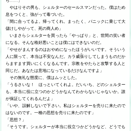
ら
…
…
」
やはりその男も、シェルターのセールスマンだった。僕はため
息をつくと、強がって毒づいた。
「間に合ってるよ。帰ってくれ。まったく、パニックに乗じて大
儲けしやがって、死の商人め」
いまさらシェルターを買ったら「やっぱり」と、世間の笑い者
になる。そんな格好悪いことは僕にはできないのだ。
「やせがまんするのはおやめになったほうがいいです。そういう
いば
人に限って、本当は不安なんだ。カラ
威張
りしてしまうものだか
らますます買いにくくなるんです。宗教をやたらと攻撃する人と
同じだ。あなたは意地になっているだけなんですよ」
その無礼な態度に、僕はムッとした。
「うるさいな！ ほっといてくれよ。だいいち、どのシェルター
も、本当に役に立つのかどうかなんてわからないじゃないか。誰
が保証してくれるんだよ」
「いや、誤解しないで下さい。私はシェルターを売りに来たので
はないのです。一種の思想を売りに来たのです」
「思想？」
「そうです。シェルターが本当に役立つかどうかなど、どうでも