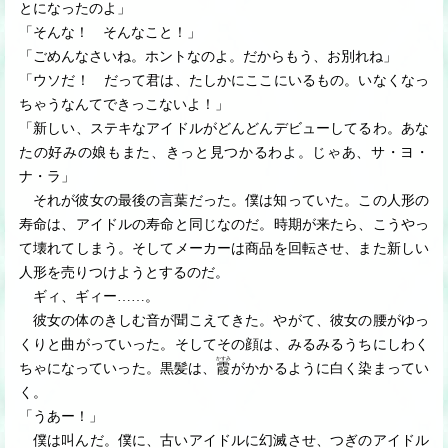
とになったのよ」
「そんな！ そんなこと！」
「ごめんなさいね。ホントなのよ。だからもう、お別れね」
「ウソだ！ だって君は、たしかにここにいるもの。いなくなっ
ちゃうなんてできっこないよ！」
「新しい、ステキなアイドルがどんどんデビューしてるわ。あな
たの好みの娘もまた、きっと見つかるわよ。じゃあ、サ・ヨ・
ナ・ラ」
それが彼女の最後の言葉だった。僕は知っていた。この人形の
寿命は、アイドルの寿命と同じなのだ。時期が来たら、こうやっ
て壊れてしまう。そしてメーカーは商品を回転させ、また新しい
人形を売りつけようとするのだ。
ギィ、ギィー
…
…
。
彼女の体のきしむ音が聞こえてきた。やがて、彼女の腰がゆっ
くりと曲がっていった。そしてその顔は、みるみるうちにしわく
かすみ
ちゃになっていった。黒髪は、
霞
がかかるように白く染まってい
く。
「うあー！」
僕は叫んだ。僕に、古いアイドルに幻滅させ、つぎのアイドル