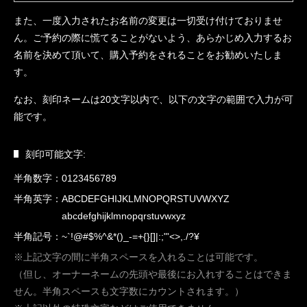
また、一度入力されたお名前の変更は一切受け付けておりませ
ん。ご予約の際に慌てることがないよう、あらかじめ入力するお
名前を決めて頂いて、購入予約をされることをお勧めいたしま
す。
なお、刻印ネームは
20文字以内
で、以下の文字の範囲で入力が可
能です。
刻印可能文字:
半角数字：
0123456789
半角英字：
ABCDEFGHIJKLMNOPQRSTUVWXYZ
abcdefghijklmnopqrstuvwxyz
半角記号：
~`!@#$%^&*()_-=+{}[]|:;"'<>,./?¥
※上記文字の間に半角スペースを入れることは可能です。
（但し、オーナーネームの先頭や最後にお入れすることはできま
せん。半角スペースも文字数にカウントされます。）