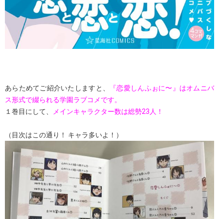
あらためてご紹介いたしますと、
『恋愛しんふぉに〜』はオムニバ
ス形式で綴られる学園ラブコメです。
１巻目にして、
メインキャラクター数は総勢23人！
（目次はこの通り！ キャラ多いよ！）